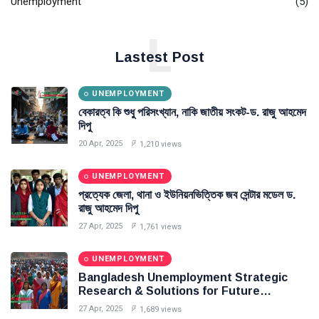
Unemployment
(5)
চাকরি বা দক্ষতা অর্জনে অনাগ্রহের গভীর বিশ্লেষণ- ড. রাজু আহমেদ দিপু
L
স্টার্টআপ মাইক্রোলোান প্রোগ্রাম সুদবিহীন
Lastest Post
মাসিক ১০০% লাভভিত্তিক মডেল- ড. রাজু আহমেদ দিপু
UNEMPLOYMENT
Dr. Raju Ahmed Dipu
বেকারত্ব কি শুধু পরিসংখ্যান, নাকি জাতীয় সংকট-ড. রাজু আহমেদ
দিপু
General
20 Apr, 2025
1,210 views
UNEMPLOYMENT
প্রত্যেক জেলা, থানা ও ইউনিয়নভিত্তিক জব সেন্টার মডেল ড.
রাজু আহমেদ দিপু
27 Apr, 2025
1,761 views
UNEMPLOYMENT
Bangladesh Unemployment Strategic
Research & Solutions for Future
Generations- Dr. Raju Ahmed Dipu
27 Apr, 2025
1,689 views