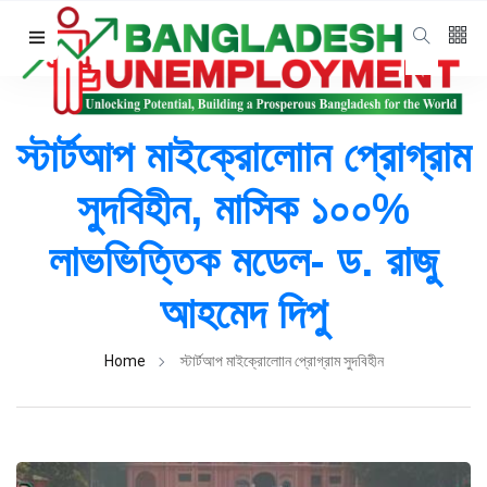
Follow us
65
K
স্টার্টআপ মাইক্রোলোান প্রোগ্রাম
সুদবিহীন, মাসিক ১০০%
Categories
লাভভিত্তিক মডেল- ড. রাজু
Unemployment
(5)
আহমেদ দিপু
L
Lastest Post
Home
স্টার্টআপ মাইক্রোলোান প্রোগ্রাম সুদবিহীন
UNEMPLOYMENT
বেকারত্ব কি শুধু
পরিসংখ্যান, নাকি
জাতীয় সংকট-ড. রাজু
20 Apr,
1,210