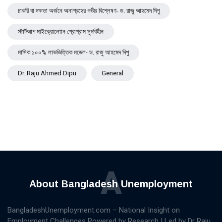
চাকরি বা দক্ষতা অর্জনে অনাগ্রহের গভীর বিশ্লেষণ- ড. রাজু আহমেদ দিপু
স্টার্টআপ মাইক্রোলোান প্রোগ্রাম সুদবিহীন
মাসিক ১০০% লাভভিত্তিক মডেল- ড. রাজু আহমেদ দিপু
Dr. Raju Ahmed Dipu
General
A
About Bangladesh Unemployment
BangladeshUnemployment.com – National Insight on
Employment Challenges Powered by Research | Led by Dr Raju